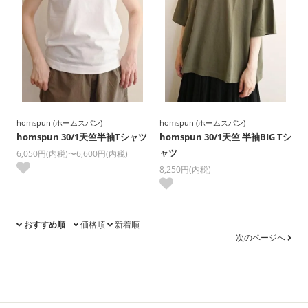
homspun (ホームスパン)
homspun (ホームスパン)
homspun 30/1天竺半袖Tシャツ
homspun 30/1天竺 半袖BIG Tシ
ャツ
6,050円(内税)〜6,600円(内税)
8,250円(内税)
おすすめ順
価格順
新着順
次のページへ