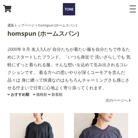
to
na
通販トップページ
>
homspun (ホームスパン)
homspun (ホームスパン)
2000年９月 友人3人が 自分たちが着たい服を自分たちで作るた
めにスタートしたブランド。「いつも身近で 洗いざらしでも 気
軽にずっと着られる服」そんな想いを込めて生み出されるコレ
クションです。 着る方への思いやりが深くユーモアを含んだ
品々は 身に纏って快適なのはもちろんチャーミングさも感じさ
せる佇まいで日常に心地よく寄り添ってくれます。
おすすめ順
価格順
新着順
次のページへ